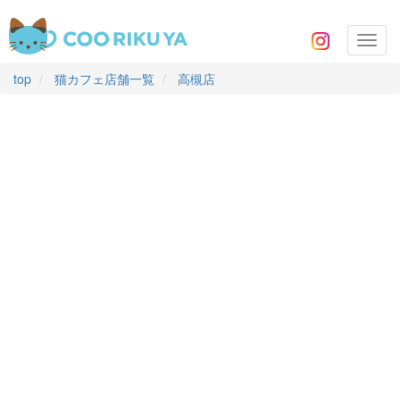
Toggl
navig
top
猫カフェ店舗一覧
高槻店